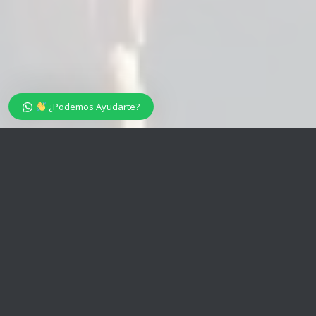
¿Podemos Ayudarte?
ABOGADOS LABORALISTAS
ESPECIALIZADOS EN
DESPIDOS
Defendemos Tus Derechos Laborales
¿Estas Buscando un
Abogado
de
Despido
? En
Belmonte
Crespo Abogados
, somos expertos en
despidos
y conflictos
laborales. Como
abogados laboralistas especializados en
despidos
, nos dedicamos a garantizar que tus derechos sean