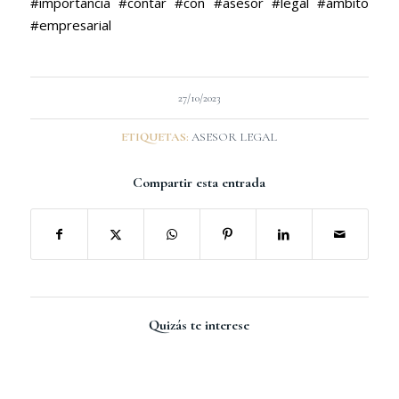
#importancia #contar #con #asesor #legal #ámbito
#empresarial
27/10/2023
ETIQUETAS:
ASESOR LEGAL
Compartir esta entrada
Quizás te interese