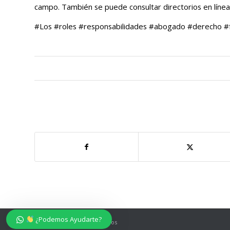
campo. También se puede consultar directorios en línea
#Los #roles #responsabilidades #abogado #derecho #f
¿Podemos Ayudarte?
© Belmonte Crespo Abogados