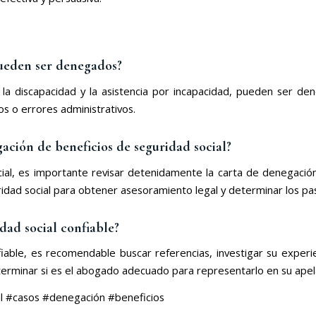
pueden ser denegados?
n, la discapacidad y la asistencia por incapacidad, pueden ser d
os o errores administrativos.
gación de beneficios de seguridad social?
ial, es importante revisar detenidamente la carta de denegación
dad social para obtener asesoramiento legal y determinar los pas
ad social confiable?
iable, es recomendable buscar referencias, investigar su experien
determinar si es el abogado adecuado para representarlo en su apel
l #casos #denegación #beneficios