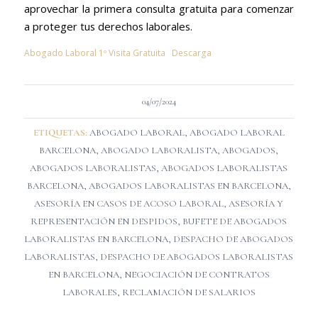
aprovechar la primera consulta gratuita para comenzar
a proteger tus derechos laborales.
Abogado Laboral 1º Visita Gratuita
Descarga
04/07/2024
ETIQUETAS:
ABOGADO LABORAL
,
ABOGADO LABORAL
BARCELONA
,
ABOGADO LABORALISTA
,
ABOGADOS
,
ABOGADOS LABORALISTAS
,
ABOGADOS LABORALISTAS
BARCELONA
,
ABOGADOS LABORALISTAS EN BARCELONA
,
ASESORÍA EN CASOS DE ACOSO LABORAL
,
ASESORÍA Y
REPRESENTACIÓN EN DESPIDOS
,
BUFETE DE ABOGADOS
LABORALISTAS EN BARCELONA
,
DESPACHO DE ABOGADOS
LABORALISTAS
,
DESPACHO DE ABOGADOS LABORALISTAS
EN BARCELONA
,
NEGOCIACIÓN DE CONTRATOS
LABORALES
,
RECLAMACIÓN DE SALARIOS