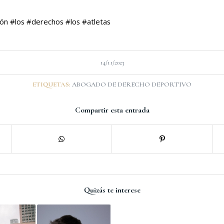
n #los #derechos #los #atletas
14/11/2023
ETIQUETAS:
ABOGADO DE DERECHO DEPORTIVO
Compartir esta entrada
Quizás te interese