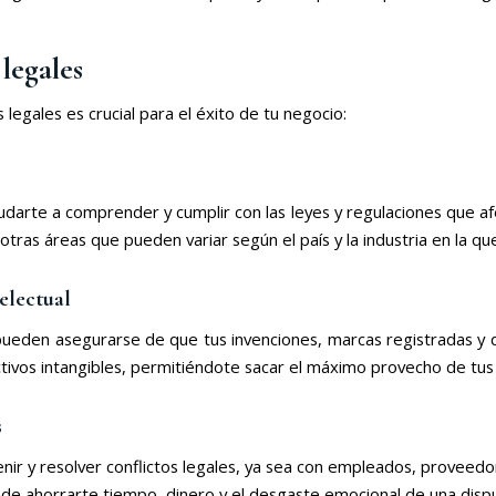
legales
 legales es crucial para el éxito de tu negocio:
te a comprender y cumplir con las leyes y regulaciones que afect
tras áreas que pueden variar según el país y la industria en la qu
electual
 pueden asegurarse de que tus invenciones, marcas registradas y
ctivos intangibles, permitiéndote sacar el máximo provecho de tus
s
ir y resolver conflictos legales, ya sea con empleados, proveedo
uede ahorrarte tiempo, dinero y el desgaste emocional de una disp