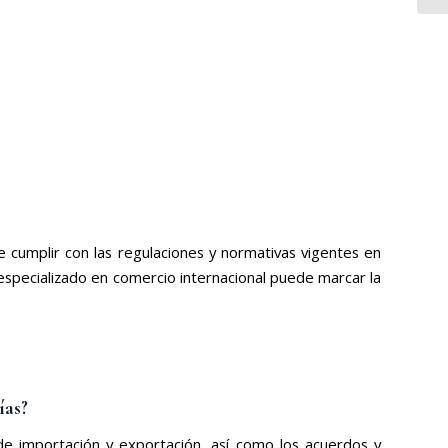
e cumplir con las regulaciones y normativas vigentes en
 especializado en comercio internacional puede marcar la
ías?
s de importación y exportación, así como los acuerdos y