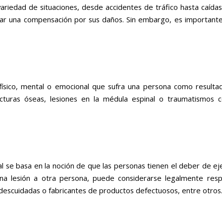
variedad de situaciones, desde accidentes de tráfico hasta caíd
car una compensación por sus daños. Sin embargo, es importante 
 físico, mental o emocional que sufra una persona como resultad
racturas óseas, lesiones en la médula espinal o traumatismo
al se basa en la noción de que las personas tienen el deber de e
 lesión a otra persona, puede considerarse legalmente respo
descuidadas o fabricantes de productos defectuosos, entre otros