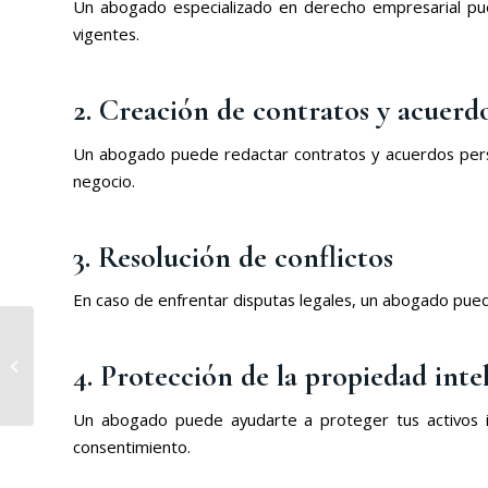
Un abogado especializado en derecho empresarial pue
vigentes.
2. Creación de contratos y acuerd
Un abogado puede redactar contratos y acuerdos perso
negocio.
3. Resolución de conflictos
En caso de enfrentar disputas legales, un abogado puede
El papel del abogado
en el arbitraje
4. Protección de la propiedad inte
doméstico: consejos
para una
Un abogado puede ayudarte a proteger tus activos in
representación...
consentimiento.