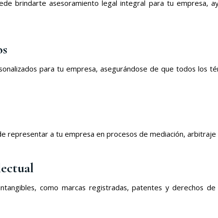
de brindarte asesoramiento legal integral para tu empresa, ayu
os
nalizados para tu empresa, asegurándose de que todos los térm
 representar a tu empresa en procesos de mediación, arbitraje o l
lectual
tangibles, como marcas registradas, patentes y derechos de au