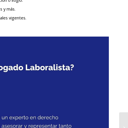
n o litigio.
s y más.
les vigentes.