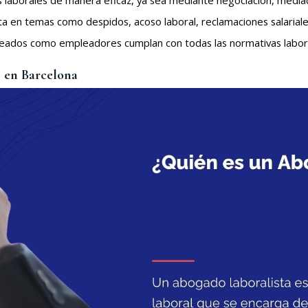
s laborales de manera eficaz, ya sea mediante negociación, mediació
ta en temas como despidos, acoso laboral, reclamaciones salariale
eados como empleadores cumplan con todas las normativas labora
s en Barcelona