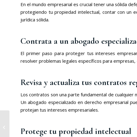
En el mundo empresarial es crucial tener una sólida de
protegiendo tu propiedad intelectual, contar con un 
jurídica sólida.
Contrata a un abogado especializ
El primer paso para proteger tus intereses empresar
resolver problemas legales específicos para empresas, c
Revisa y actualiza tus contratos 
Los contratos son una parte fundamental de cualquier ne
Un abogado especializado en derecho empresarial pued
protejan tus intereses empresariales.
¿Por qué necesitas un
abogado de divorcio y
Protege tu propiedad intelectual
qué puede hacer por