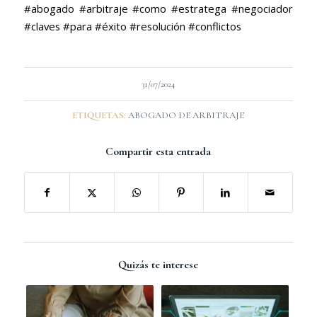
#abogado #arbitraje #como #estratega #negociador
#claves #para #éxito #resolución #conflictos
31/07/2024
ETIQUETAS:
ABOGADO DE ARBITRAJE
Compartir esta entrada
Quizás te interese