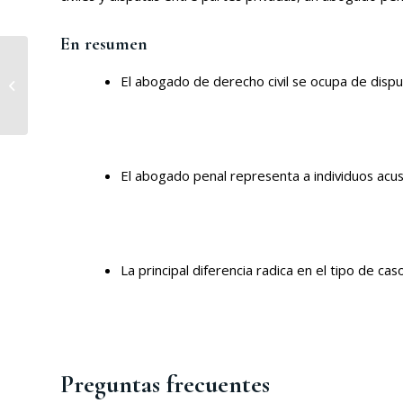
En resumen
El papel del abogado
de derecho penal
El abogado de derecho civil se ocupa de dispu
durante el proceso de
investigación
El abogado penal representa a individuos acu
La principal diferencia radica en el tipo de ca
Preguntas frecuentes